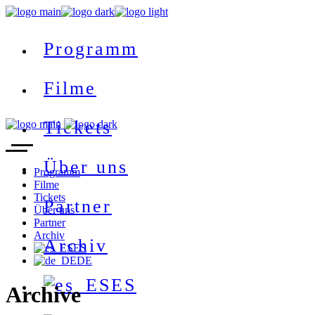
Programm
Filme
Tickets
Über uns
Programm
Filme
Tickets
Partner
Über uns
Partner
Archiv
Archiv
ES
DE
ES
Archive